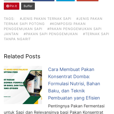
Pin It
Buffer
TAGS:
#JENIS PAKAN TERNAK SAPI
#JENIS PAKAN
TERNAK SAPI POTONG
#KOMPOSISI PAKAN
PENGGEMUKAN SAPI
#PAKAN PENGGEMUKAN SAPI
JANTAN
#PAKAN SAPI PENGGEMUKAN
#TERNAK SAPI
TANPA NGARIT
Related Posts
Cara Membuat Pakan
Konsentrat Domba:
Formulasi Nutrisi, Bahan
Baku, dan Teknik
Pembuatan yang Efisien
Pentingnya Pakan Fermentasi
untuk Sapi dan Relevansinya bagi Pakan Konsentrat