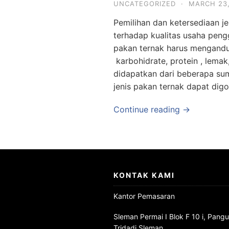
UNCATEGORIZED
·
MARCH 23,
Pemilihan dan ketersediaan j
terhadap kualitas usaha pen
pakan ternak harus mengandun
karbohidrate, protein , lemak,
didapatkan dari beberapa sum
jenis pakan ternak dapat dig
Continue reading →
KONTAK KAMI
Kantor Pemasaran
Sleman Permai I Blok F 10 i, Pang
Tridadi Sleman.