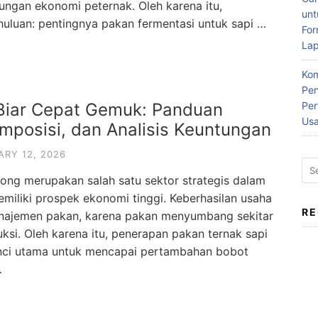
ungan ekonomi peternak. Oleh karena itu,
un
uan: pentingnya pakan fermentasi untuk sapi …
For
La
Kom
Pen
 Biar Cepat Gemuk: Panduan
Per
Us
omposisi, dan Analisis Keuntungan
ARY 12, 2026
Sea
ng merupakan salah satu sektor strategis dalam
for:
emiliki prospek ekonomi tinggi. Keberhasilan usaha
R
manajemen pakan, karena pakan menyumbang sekitar
ksi. Oleh karena itu, penerapan pakan ternak sapi
nci utama untuk mencapai pertambahan bobot
…