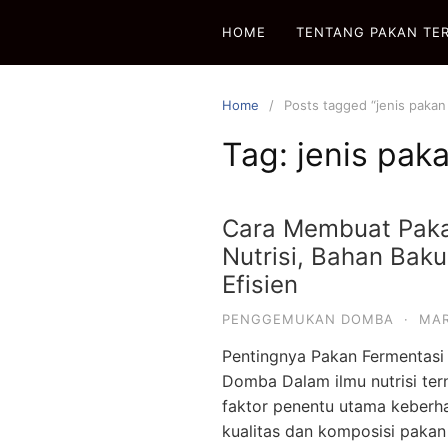
Skip
HOME
TENTANG PAKAN TE
to
content
Home
Posts tagged “jenis pakan
Tag:
jenis pak
Cara Membuat Paka
Nutrisi, Bahan Bak
Efisien
PENGGEMUKAN DOMBA
·
MAR
Pentingnya Pakan Fermentasi 
Domba Dalam ilmu nutrisi te
faktor penentu utama keberh
kualitas dan komposisi pakan