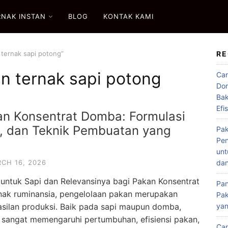
RNAK INSTAN
BLOG
KONTAK KAMI
 ternak sapi potong”
RE
an ternak sapi potong
Car
Dom
Bak
Efi
n Konsentrat Domba: Formulasi
u, dan Teknik Pembuatan yang
Pak
Pen
unt
CH 16, 2026
dan
untuk Sapi dan Relevansinya bagi Pakan Konsentrat
Pan
rnak ruminansia, pengelolaan pakan merupakan
Pak
asilan produksi. Baik pada sapi maupun domba,
ya
 sangat memengaruhi pertumbuhan, efisiensi pakan,
Car