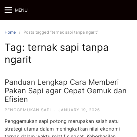
Skip
MENU
to
content
Home
Posts tagged “ternak sapi tanpa ngarit”
Tag:
ternak sapi tanpa
ngarit
Panduan Lengkap Cara Memberi
Pakan Sapi agar Cepat Gemuk dan
Efisien
PENGGEMUKAN SAPI
·
JANUARY 19, 2026
Penggemukan sapi potong merupakan salah satu
strategi utama dalam meningkatkan nilai ekonomi
ternak dalam waktu relatif singkat. Keberhasilan