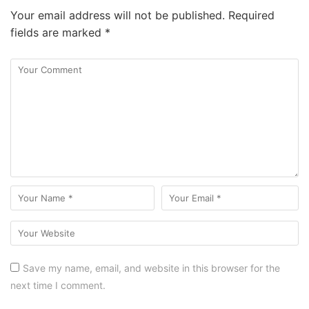
T
Your email address will not be published.
Required
e
fields are marked
*
r
n
a
k
K
a
m
b
i
n
g
S
e
c
Save my name, email, and website in this browser for the
a
next time I comment.
r