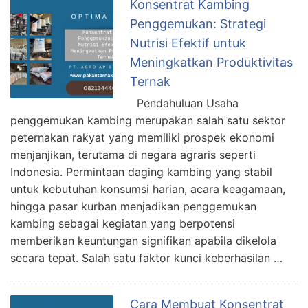
Konsentrat Kambing
a
Penggemukan: Strategi
k
Nutrisi Efektif untuk
,
Meningkatkan Produktivitas
Ternak
K
u
Pendahuluan Usaha
n
penggemukan kambing merupakan salah satu sektor
c
peternakan rakyat yang memiliki prospek ekonomi
i
menjanjikan, terutama di negara agraris seperti
S
Indonesia. Permintaan daging kambing yang stabil
u
untuk kebutuhan konsumsi harian, acara keagamaan,
k
hingga pasar kurban menjadikan penggemukan
s
kambing sebagai kegiatan yang berpotensi
e
memberikan keuntungan signifikan apabila dikelola
s
secara tepat. Salah satu faktor kunci keberhasilan …
T
e
Cara Membuat Konsentrat