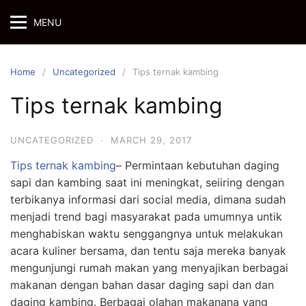
Skip
MENU
to
content
Home
Uncategorized
Tips ternak kambing
Tips ternak kambing
UNCATEGORIZED
·
MARCH 29, 2017
Tips ternak kambing
– Permintaan kebutuhan daging
sapi dan kambing saat ini meningkat, seiiring dengan
terbikanya informasi dari social media, dimana sudah
menjadi trend bagi masyarakat pada umumnya untik
menghabiskan waktu senggangnya untuk melakukan
acara kuliner bersama, dan tentu saja mereka banyak
mengunjungi rumah makan yang menyajikan berbagai
makanan dengan bahan dasar daging sapi dan dan
daging kambing. Berbagai olahan makanana yang