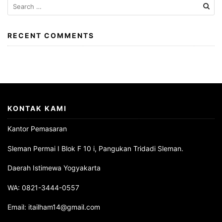
Search
d
for:
o
m
RECENT COMMENTS
a
n
p
e
l
u
KONTAK KAMI
a
n
Kantor Pemasaran
g
Sleman Permai I Blok F 10 i, Pangukan Tridadi Sleman.
b
a
Daerah Istimewa Yogyakarta
g
WA: 0821-3444-0557
i
p
Email: itailham14@gmail.com
e