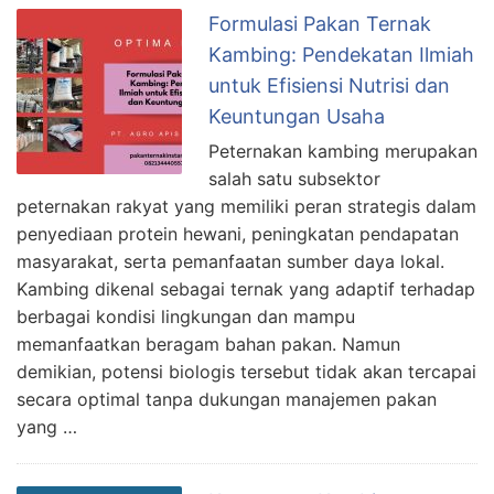
R
Formulasi Pakan Ternak
,
Kambing: Pendekatan Ilmiah
B
untuk Efisiensi Nutrisi dan
u
Keuntungan Usaha
d
Peternakan kambing merupakan
i
salah satu subsektor
d
peternakan rakyat yang memiliki peran strategis dalam
a
penyediaan protein hewani, peningkatan pendapatan
y
masyarakat, serta pemanfaatan sumber daya lokal.
a
Kambing dikenal sebagai ternak yang adaptif terhadap
C
berbagai kondisi lingkungan dan mampu
a
memanfaatkan beragam bahan pakan. Namun
r
demikian, potensi biologis tersebut tidak akan tercapai
a
secara optimal tanpa dukungan manajemen pakan
T
yang …
e
r
n