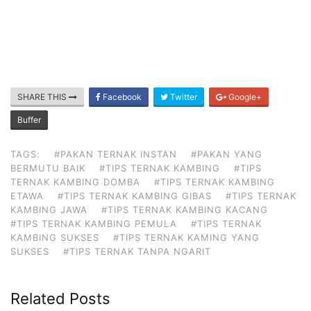
C
A
R
SHARE THIS
Facebook
Twitter
Google+
A
Buffer
T
E
TAGS:
#PAKAN TERNAK INSTAN
#PAKAN YANG
R
BERMUTU BAIK
#TIPS TERNAK KAMBING
#TIPS
TERNAK KAMBING DOMBA
#TIPS TERNAK KAMBING
N
ETAWA
#TIPS TERNAK KAMBING GIBAS
#TIPS TERNAK
A
KAMBING JAWA
#TIPS TERNAK KAMBING KACANG
K
#TIPS TERNAK KAMBING PEMULA
#TIPS TERNAK
K
KAMBING SUKSES
#TIPS TERNAK KAMING YANG
SUKSES
#TIPS TERNAK TANPA NGARIT
A
M
B
Related Posts
I