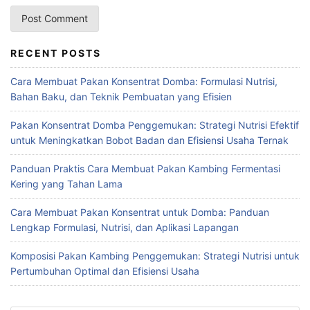
a
M
o
RECENT POSTS
d
e
Cara Membuat Pakan Konsentrat Domba: Formulasi Nutrisi,
r
Bahan Baku, dan Teknik Pembuatan yang Efisien
n
i
Pakan Konsentrat Domba Penggemukan: Strategi Nutrisi Efektif
untuk Meningkatkan Bobot Badan dan Efisiensi Usaha Ternak
n
i
Panduan Praktis Cara Membuat Pakan Kambing Fermentasi
a
Kering yang Tahan Lama
d
a
Cara Membuat Pakan Konsentrat untuk Domba: Panduan
Lengkap Formulasi, Nutrisi, dan Aplikasi Lapangan
l
a
Komposisi Pakan Kambing Penggemukan: Strategi Nutrisi untuk
h
Pertumbuhan Optimal dan Efisiensi Usaha
p
e