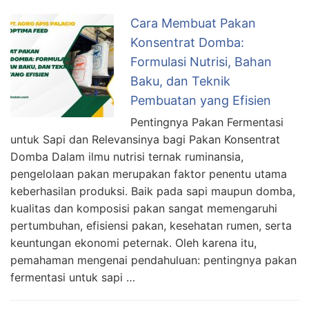
N
Cara Membuat Pakan
G
Konsentrat Domba:
T
Formulasi Nutrisi, Bahan
E
Baku, dan Teknik
R
B
Pembuatan yang Efisien
A
Pentingnya Pakan Fermentasi
I
untuk Sapi dan Relevansinya bagi Pakan Konsentrat
K
Domba Dalam ilmu nutrisi ternak ruminansia,
H
pengelolaan pakan merupakan faktor penentu utama
A
keberhasilan produksi. Baik pada sapi maupun domba,
S
kualitas dan komposisi pakan sangat memengaruhi
I
pertumbuhan, efisiensi pakan, kesehatan rumen, serta
L
keuntungan ekonomi peternak. Oleh karena itu,
S
pemahaman mengenai pendahuluan: pentingnya pakan
U
fermentasi untuk sapi …
P
E