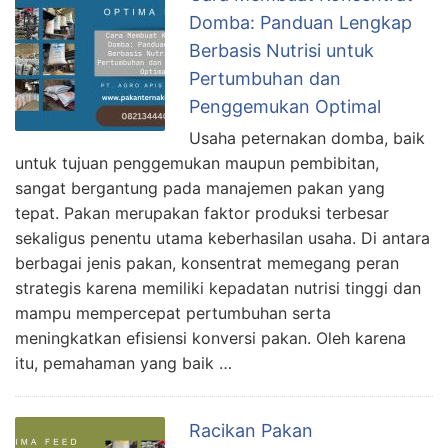
r
Domba: Panduan Lengkap
n
a
Berbasis Nutrisi untuk
k
Pertumbuhan dan
K
Penggemukan Optimal
a
Usaha peternakan domba, baik
m
untuk tujuan penggemukan maupun pembibitan,
b
sangat bergantung pada manajemen pakan yang
i
tepat. Pakan merupakan faktor produksi terbesar
n
sekaligus penentu utama keberhasilan usaha. Di antara
g
berbagai jenis pakan, konsentrat memegang peran
S
strategis karena memiliki kepadatan nutrisi tinggi dan
e
mampu mempercepat pertumbuhan serta
c
meningkatkan efisiensi konversi pakan. Oleh karena
a
itu, pemahaman yang baik …
r
a
M
Racikan Pakan