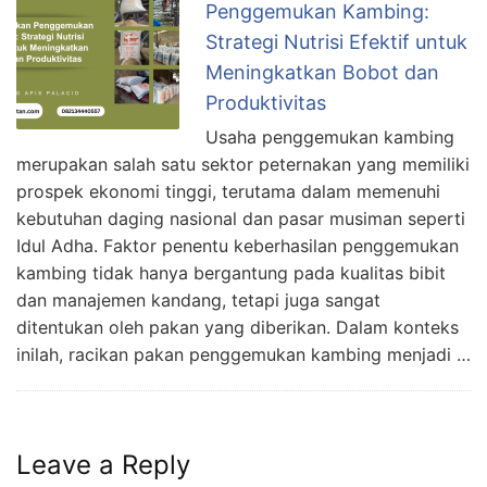
o
Penggemukan Kambing:
d
Strategi Nutrisi Efektif untuk
e
Meningkatkan Bobot dan
r
Produktivitas
n
Usaha penggemukan kambing
,
merupakan salah satu sektor peternakan yang memiliki
prospek ekonomi tinggi, terutama dalam memenuhi
K
kebutuhan daging nasional dan pasar musiman seperti
u
Idul Adha. Faktor penentu keberhasilan penggemukan
n
kambing tidak hanya bergantung pada kualitas bibit
c
dan manajemen kandang, tetapi juga sangat
i
ditentukan oleh pakan yang diberikan. Dalam konteks
S
inilah, racikan pakan penggemukan kambing menjadi …
u
k
s
e
Leave a Reply
s