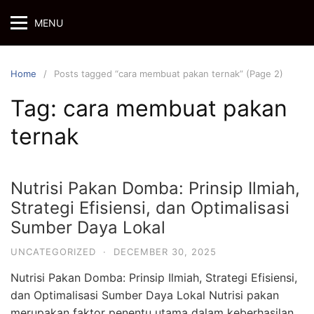
Skip
MENU
to
content
Home
Posts tagged “cara membuat pakan ternak” (Page 2)
Tag:
cara membuat pakan
ternak
Nutrisi Pakan Domba: Prinsip Ilmiah,
Strategi Efisiensi, dan Optimalisasi
Sumber Daya Lokal
UNCATEGORIZED
·
DECEMBER 30, 2025
Nutrisi Pakan Domba: Prinsip Ilmiah, Strategi Efisiensi,
dan Optimalisasi Sumber Daya Lokal Nutrisi pakan
merupakan faktor penentu utama dalam keberhasilan