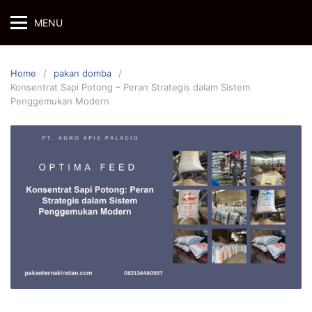
Skip
MENU
to
content
Home
pakan domba
Konsentrat Sapi Potong – Peran Strategis dalam Sistem
Penggemukan Modern