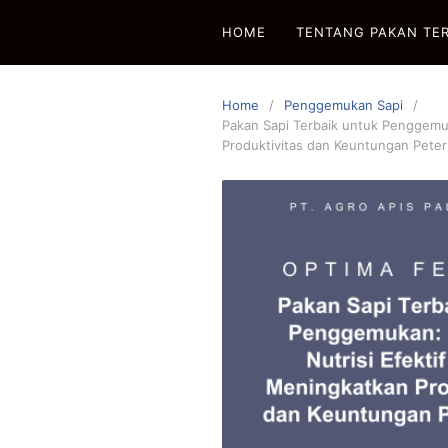
Skip
HOME
TENTANG PAKAN TE
to
content
Home
Penggemukan Sapi
Pakan Sapi Terbaik untuk Penggemuk
Produktivitas dan Keuntungan Pete