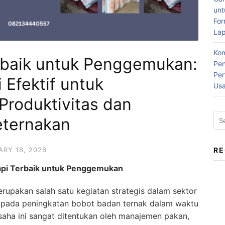
un
For
La
Kom
rbaik untuk Penggemukan:
Pen
Per
i Efektif untuk
Us
Produktivitas dan
Sea
eternakan
for:
ARY 18, 2026
R
api Terbaik untuk Penggemukan
upakan salah satu kegiatan strategis dalam sektor
i pada peningkatan bobot badan ternak dalam waktu
 usaha ini sangat ditentukan oleh manajemen pakan,