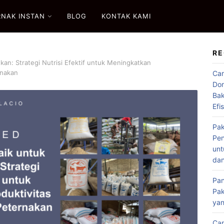
RNAK INSTAN
BLOG
KONTAK KAMI
RE
an: Strategi Nutrisi Efektif untuk Meningkatkan
rnakan
Car
Dom
Bak
Efi
Pak
Pen
unt
dan
Pan
Pak
ya
Car