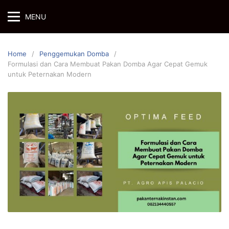
Skip
MENU
to
content
Home
Penggemukan Domba
Formulasi dan Cara Membuat Pakan Domba Agar Cepat Gemuk
untuk Peternakan Modern