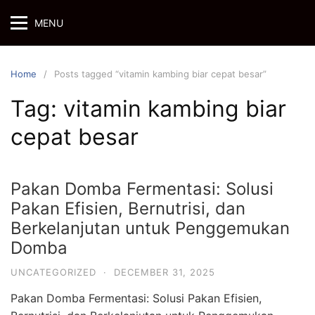
Skip
MENU
to
content
Home
Posts tagged “vitamin kambing biar cepat besar”
Tag:
vitamin kambing biar
cepat besar
Pakan Domba Fermentasi: Solusi
Pakan Efisien, Bernutrisi, dan
Berkelanjutan untuk Penggemukan
Domba
UNCATEGORIZED
·
DECEMBER 31, 2025
Pakan Domba Fermentasi: Solusi Pakan Efisien,