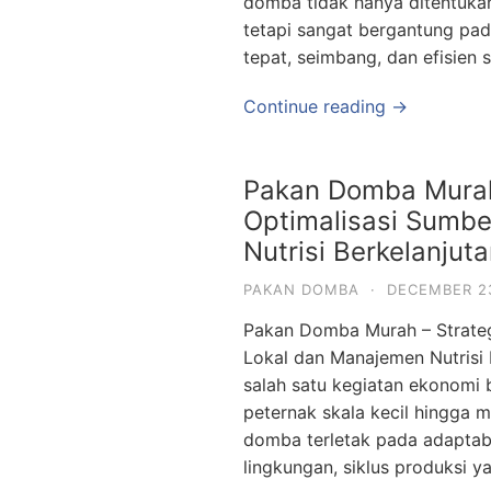
domba tidak hanya ditentuka
tetapi sangat bergantung p
tepat, seimbang, dan efisie
Continue reading →
Pakan Domba Murah –
Optimalisasi Sumb
Nutrisi Berkelanjut
PAKAN DOMBA
·
DECEMBER 2
Pakan Domba Murah – Strategi
Lokal dan Manajemen Nutrisi
salah satu kegiatan ekonomi 
peternak skala kecil hingga 
domba terletak pada adaptabi
lingkungan, siklus produksi ya