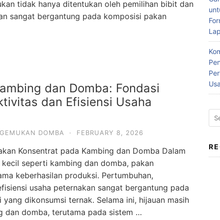
an tidak hanya ditentukan oleh pemilihan bibit dan
un
an sangat bergantung pada komposisi pakan
For
La
Kom
Pen
Per
Us
Kambing dan Domba: Fondasi
ktivitas dan Efisiensi Usaha
Sea
for:
GEMUKAN DOMBA
·
FEBRUARY 8, 2026
R
Pakan Konsentrat pada Kambing dan Domba Dalam
 kecil seperti kambing dan domba, pakan
ama keberhasilan produksi. Pertumbuhan,
 efisiensi usaha peternakan sangat bergantung pada
i yang dikonsumsi ternak. Selama ini, hijauan masih
g dan domba, terutama pada sistem …