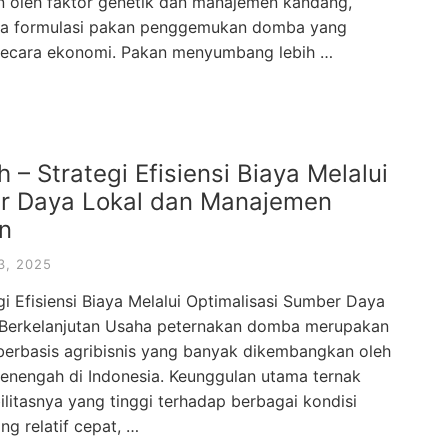
n oleh faktor genetik dan manajemen kandang,
ada formulasi pakan penggemukan domba yang
n secara ekonomi. Pakan menyumbang lebih …
 Strategi Efisiensi Biaya Melalui
er Daya Lokal dan Manajemen
an
3, 2025
 Efisiensi Biaya Melalui Optimalisasi Sumber Daya
 Berkelanjutan Usaha peternakan domba merupakan
berbasis agribisnis yang banyak dikembangkan oleh
menengah di Indonesia. Keunggulan utama ternak
litasnya yang tinggi terhadap berbagai kondisi
ng relatif cepat, …