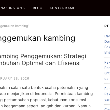
RNAK INSTAN
BLOG
KONTAK KAMI
ggemukan kambing”
RE
nggemukan kambing
Car
Dom
Bak
Efi
ambing Penggemukan: Strategi
mbuhan Optimal dan Efisiensi
Pak
Pen
unt
RUARY 28, 2026
dan
kan salah satu bentuk usaha peternakan yang
Pan
up menjanjikan di Indonesia. Permintaan kambing
Pak
ing pertumbuhan populasi, kebutuhan konsumsi
ya
an keagamaan seperti aqiqah dan kurban. Namun,
Car