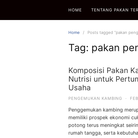
Skip
HOME
TENTANG PAKAN TE
to
content
Home
Posts tagged “pakan pen
Tag:
pakan pe
Komposisi Pakan K
Nutrisi untuk Pertu
Usaha
PENGEMUKAN KAMBING
·
FEB
Penggemukan kambing merupa
memiliki prospek ekonomi cuk
potong terus meningkat seir
rumah tangga, serta kebutuh