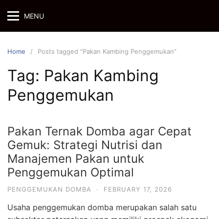
Skip
MENU
to
content
Home
Posts tagged “Pakan Kambing Penggemukan”
Tag:
Pakan Kambing
Penggemukan
Pakan Ternak Domba agar Cepat
Gemuk: Strategi Nutrisi dan
Manajemen Pakan untuk
Penggemukan Optimal
PENGGEMUKAN DOMBA
·
FEBRUARY 17, 2026
Usaha penggemukan domba merupakan salah satu